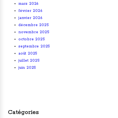
mars 2026
février 2026
janvier 2026
décembre 2025
novembre 2025
octobre 2025
septembre 2025
août 2025
juillet 2025
juin 2025
Catégories