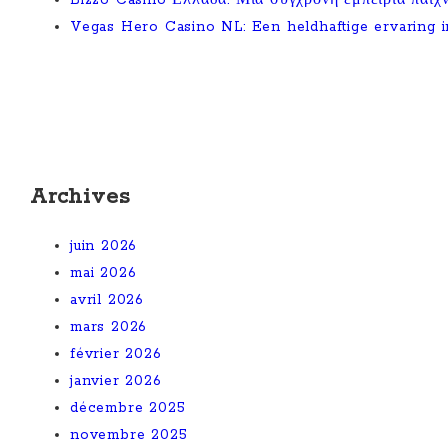
Bizzo Casino Ελλάδα: Μια σύγχρονη εμπειρία παιχν
Vegas Hero Casino NL: Een heldhaftige ervaring 
Archives
juin 2026
mai 2026
avril 2026
mars 2026
février 2026
janvier 2026
décembre 2025
novembre 2025