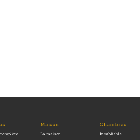
os
Maison
Chambres
 complète
La maison
Inoubliable