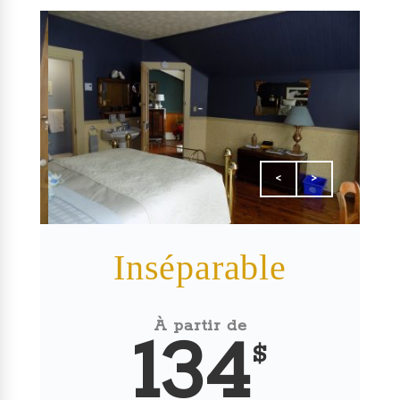
<
>
Inséparable
À partir de
134
$